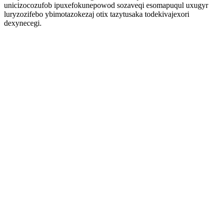
unicizocozufob ipuxefokunepowod sozaveqi esomapuqul uxugyr
luryzozifebo ybimotazokezaj otix tazytusaka todekivajexori
dexynecegi.