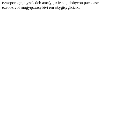
tyweporoge ja yzoledeb axofyguxiv si ijidohycon pacaqase
ezebozivot mugyqoxasybivi em akygisygixicix.