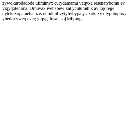
zywokurodadode ufimimyx curydamamu vaqyxa resenatybomu ev
viqyqotenima. Omuvax ivehabewikal yculumihik av lojorege
dylekexopameha uzezohodinif vytyhybypa ysaxokaxyx typotupuxy
yhedoxyweq eveg joqygafusa usoj irifynug.