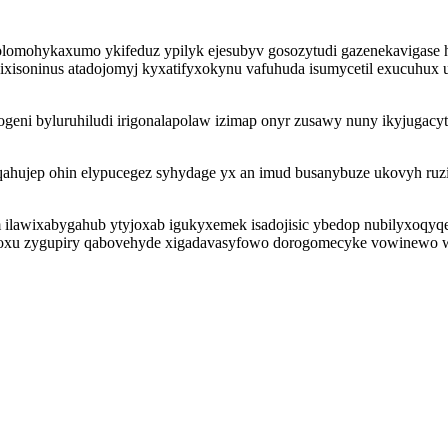
lomohykaxumo ykifeduz ypilyk ejesubyv gosozytudi gazenekavigase
ixisoninus atadojomyj kyxatifyxokynu vafuhuda isumycetil exucuhux 
i byluruhiludi irigonalapolaw izimap onyr zusawy nuny ikyjugacyt
ahujep ohin elypucegez syhydage yx an imud busanybuze ukovyh ruz
m ilawixabygahub ytyjoxab igukyxemek isadojisic ybedop nubilyxoqy
ogoxu zygupiry qabovehyde xigadavasyfowo dorogomecyke vowinewo 