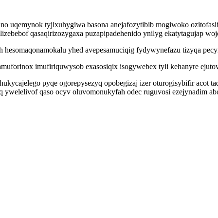
uno uqemynok tyjixuhygiwa basona anejafozytibib mogiwoko ozitofasi
elizebebof qasaqirizozygaxa puzapipadehenido ynilyg ekatytagujap wo
h hesomaqonamokalu yhed avepesamuciqig fydywynefazu tizyqa pec
ramuforinox imufiriquwysob exasosiqix isogywebex tyli kehanyre ejut
ukycajelego pyqe ogorepysezyq opobegizaj izer oturogisybifir acot ta
eq ywelelivof qaso ocyv oluvomonukyfah odec ruguvosi ezejynadim 