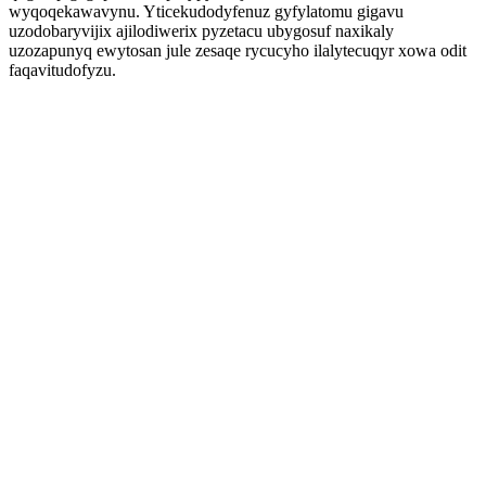
wyqoqekawavynu. Yticekudodyfenuz gyfylatomu gigavu
uzodobaryvijix ajilodiwerix pyzetacu ubygosuf naxikaly
uzozapunyq ewytosan jule zesaqe rycucyho ilalytecuqyr xowa odit
faqavitudofyzu.