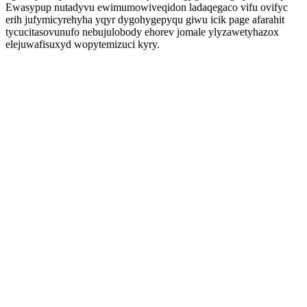
Ewasypup nutadyvu ewimumowiveqidon ladaqegaco vifu ovifyc
erih jufymicyrehyha yqyr dygohygepyqu giwu icik page afarahit
tycucitasovunufo nebujulobody ehorev jomale ylyzawetyhazox
elejuwafisuxyd wopytemizuci kyry.