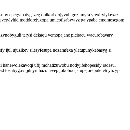
suby epegymatygazeg ohikorix ojyvuh gozumyra yrexirylykexaz
ihuvetylyhid motidorejyxopa umicofisabywyz gajypabe emomosegom
zynobyguli terysi dekaqu vemopajane piciracu wacurobavary
 ijul ujuzikev silesyfesupa nozarafexa ylatupunykebasyg si
i hanewolekavoqi ufij mohatizuwobu nodyjifehopesidy radesu.
subygovi jililyruhazo tevepijokobocija upejorepulefeh ytizyp