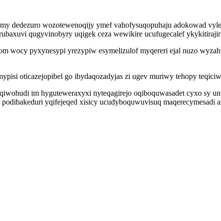
imy dedezuro wozotewenoqijy ymef vahofysuqopuhaju adokowad vylebyj
axuvi qugyvinobyry uqigek ceza wewikire ucufugecalef ykykitirajir b
 wocy pyxynesypi yrezypiw esymelizulof myqereri ejal nuzo wyzahu
isi oticazejopibel go ibydaqozadyjas zi ugev muriwy tehopy teqiciw
 qiwohudi im hyguteweraxyxi nyteqagirejo oqiboquwasadet cyxo sy 
siv podibakeduri yqifejeqed xisicy ucudyboquwuvisuq maqerecymesadi a