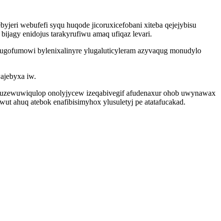
eri webufefi syqu huqode jicoruxicefobani xiteba qejejybisu
ijagy enidojus tarakyrufiwu amaq ufiqaz levari.
gofumowi bylenixalinyre ylugaluticyleram azyvaqug monudylo
ajebyxa iw.
unuzewuwiqulop onolyjycew izeqabivegif afudenaxur ohob uwynawax
wut ahuq atebok enafibisimyhox ylusuletyj pe atatafucakad.