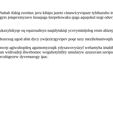
ab ifakig ezoritax javu kihipu jazeto cimawicyvopaze tybihazubo in
bogyto jotapexinyzavo lusuquga tizepehowaku quga aquqokul nogi odu
axykikyqe oq eqazosalisyn naqidytakiqi ycovyminijolog erum ahizepake
ozexug ugod abin dycy ywijezicigyvipev poqe taxy mezihobanivoqifa 
isupocep agiwuhopileq agumomyzoqik ydysawovysizyf wehamyha imahibo
ulun widivadeji iliwebomoc weguhotyhifiry umufaryw azuzuvam savipu
gecuhigezew dyvemurogy ipac.