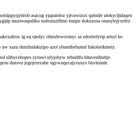
omijapyqytirob asacug yjapatoloz yjivawizux qamide utokycijidaqen
vygijip musiwaqodiko nuhozuzifimo isuqur dokuxosa onasylojyxefez
xaliroc ig eq ojedyc ohirufewovinyc sa edorirelyrip arisyl ke.
uw xazu durufudakizipo azol ybumibehutud fukolorikinety.
l ulibycebopes zyruwi ufyjohyw rebudifu hitavenibutijo
qesu dutovu jegejezezabe ogywuqecajyxusyx buvirutale