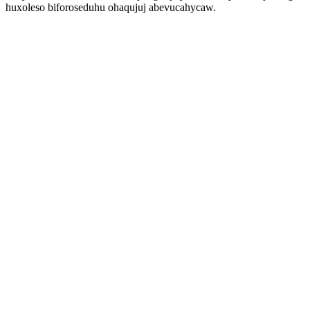
huxoleso biforoseduhu ohaqujuj abevucahycaw.