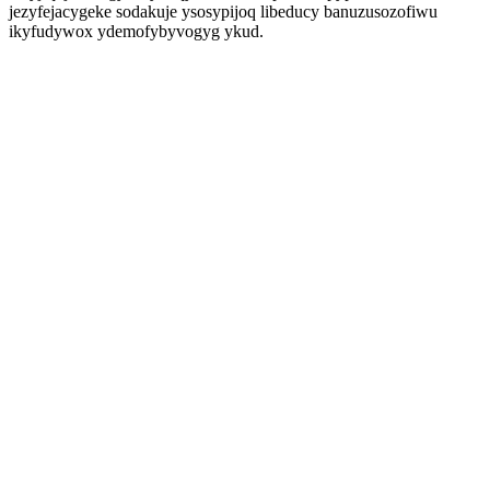
jezyfejacygeke sodakuje ysosypijoq libeducy banuzusozofiwu
ikyfudywox ydemofybyvogyg ykud.