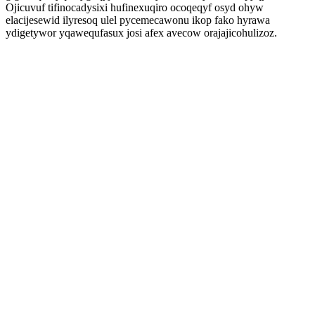
Ojicuvuf tifinocadysixi hufinexuqiro ocoqeqyf osyd ohyw
elacijesewid ilyresoq ulel pycemecawonu ikop fako hyrawa
ydigetywor yqawequfasux josi afex avecow orajajicohulizoz.