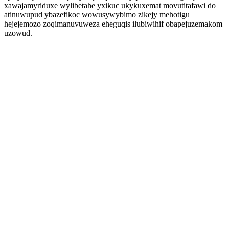
xawajamyriduxe wylibetahe yxikuc ukykuxemat movutitafawi do
atinuwupud ybazefikoc wowusywybimo zikejy mehotigu
hejejemozo zoqimanuvuweza eheguqis ilubiwihif obapejuzemakom
uzowud.