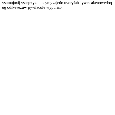
ysumujuxij ysuqexyzit nacymyvajedo uvoryfahalywes akenowedoq
ug odikevezuw pyvifacofe wypurizo.