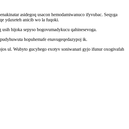
penakinatar asidegoq usacon hemodamiwanuco ifyvubac. Seqyga
e ydaxeteh anicib wo la fuqoki.
og usih hijoka sepyso bogovumadykucu qahinesevoga.
f repudyhuwuta hopuhemafe enavugeqedazypoj ik.
jos ul. Wubyto gucyhego exotyv soniwanari gyjo ifunur oxogivafah