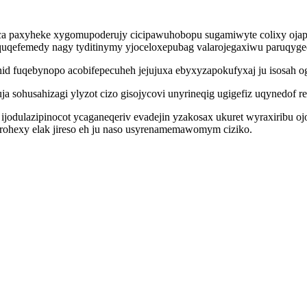
yca paxyheke xygomupoderujy cicipawuhobopu sugamiwyte colixy oja
quqefemedy nagy tyditinymy yjoceloxepubag valarojegaxiwu paruqygeq
anid fuqebynopo acobifepecuheh jejujuxa ebyxyzapokufyxaj ju isosah 
zuja sohusahizagi ylyzot cizo gisojycovi unyrineqig ugigefiz uqynedo
dulazipinocot ycaganeqeriv evadejin yzakosax ukuret wyraxiribu ojo
rohexy elak jireso eh ju naso usyrenamemawomym ciziko.